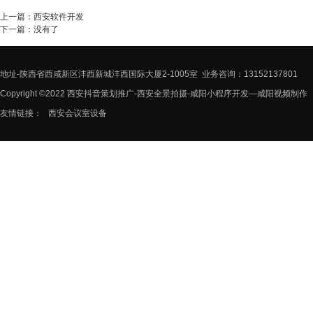
上一篇：
西安软件开发
下一篇：没有了
地址-陕西省西咸新区沣西新城沣西国际大厦2-1005室 业务咨询：13152137801
Copyright ©2022 西安抖音策划推广-西安全景拍摄-咸阳小程序开发—咸阳视频制作
友情链接：
西安会议室设备