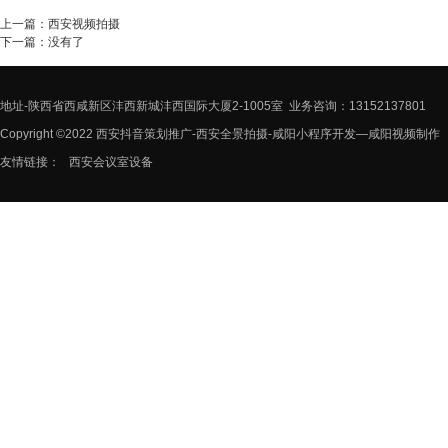
上一篇：
西安视频拍摄
下一篇：没有了
地址-陕西省西咸新区沣西新城沣西国际大厦2-1005室 业务咨询：13152137801
Copyright ©2022 西安抖音策划推广-西安全景拍摄-咸阳小程序开发—咸阳视频制作
友情链接：
西安会议室设备