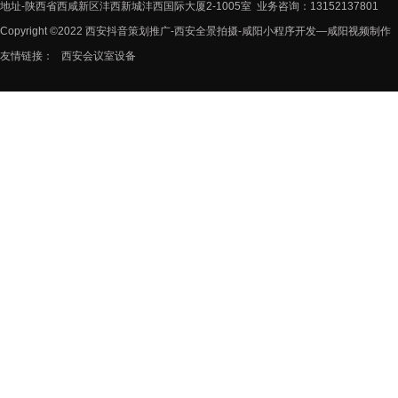
地址-陕西省西咸新区沣西新城沣西国际大厦2-1005室 业务咨询：13152137801
Copyright ©2022 西安抖音策划推广-西安全景拍摄-咸阳小程序开发—咸阳视频制作
友情链接：
西安会议室设备