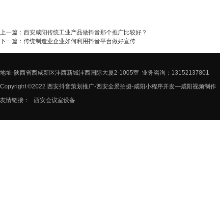
上一篇：
西安咸阳传统工业产品做抖音那个推广比较好？
下一篇：
传统制造业企业如何利用抖音平台做好宣传
地址-陕西省西咸新区沣西新城沣西国际大厦2-1005室 业务咨询：13152137801
Copyright ©2022 西安抖音策划推广-西安全景拍摄-咸阳小程序开发—咸阳视频制作
友情链接：
西安会议室设备